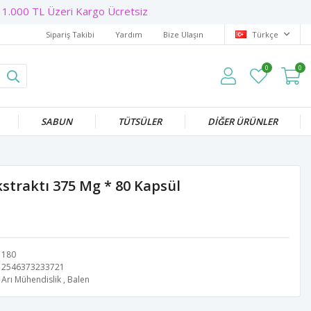
1.000 TL Üzeri Kargo Ücretsiz
Sipariş Takibi
Yardım
Bize Ulaşın
Türkçe
0
0
SABUN
TÜTSÜLER
DİĞER ÜRÜNLER
kstraktı 375 Mg * 80 Kapsül
180
2546373233721
Arı Mühendislik
,
Balen