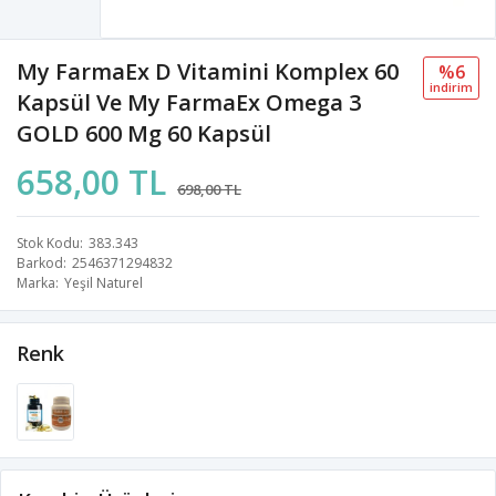
My FarmaEx D Vitamini Komplex 60
%6
i̇ndi̇ri̇m
Kapsül Ve My FarmaEx Omega 3
GOLD 600 Mg 60 Kapsül
658,00 TL
698,00 TL
Stok Kodu
383.343
Barkod
2546371294832
Marka
Yeşil Naturel
Renk