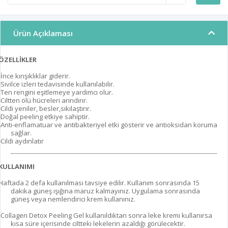
Ürün Açıklaması
ÖZELLİKLER
-İnce kırışıklıklar giderir.
-Sivilce izleri tedavisinde kullanılabilir.
-Ten rengini eşitlemeye yardımcı olur.
-Ciltten ölü hücreleri arındırır.
-Cildi yeniler, besler,sıkılaştırır.
-Doğal peeling etkiye sahiptir.
-Anti-enflamatuar ve antibakteriyel etki gösterir ve antioksidan koruma
sağlar.
-Cildi aydınlatır
KULLANIMI
Haftada 2 defa kullanılması tavsiye edilir. Kullanım sonrasında 15
dakika güneş ışığına maruz kalmayınız. Uygulama sonrasında
güneş veya nemlendirici krem kullanınız.
-Collagen Detox Peeling Gel kullanıldıktan sonra leke kremi kullanırsa
kısa süre içerisinde ciltteki lekelerin azaldığı görülecektir.