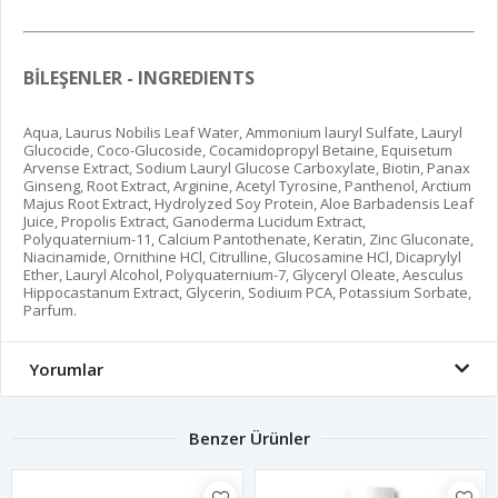
BİLEŞENLER - INGREDIENTS
Aqua, Laurus Nobilis Leaf Water, Ammonium lauryl Sulfate, Lauryl
Glucocide, Coco-Glucoside, Cocamidopropyl Betaine, Equisetum
Arvense Extract, Sodium Lauryl Glucose Carboxylate, Biotin, Panax
Ginseng, Root Extract, Arginine, Acetyl Tyrosine, Panthenol, Arctium
Majus Root Extract, Hydrolyzed Soy Protein, Aloe Barbadensis Leaf
Juice, Propolis Extract, Ganoderma Lucidum Extract,
Polyquaternium-11, Calcium Pantothenate, Keratin, Zinc Gluconate,
Niacinamide, Ornithine HCl, Citrulline, Glucosamine HCl, Dicaprylyl
Ether, Lauryl Alcohol, Polyquaternium-7, Glyceryl Oleate, Aesculus
Hippocastanum Extract, Glycerin, Sodiuım PCA, Potassium Sorbate,
Parfum.
Yorumlar
Benzer Ürünler