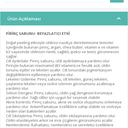
Ürün Açıklaması
PİRİNÇ SABUNU- BEYAZLATICI ETKİ
Doğal peeling etkisiyle cildinizi nazikçe derinlemesine temizler.
İçeriğinde bulunan pirinç, argan, shea butter, vitamin e ve vitamin
b3 sayesinde cildinizin nemli, sağlıklı, ipeksi ve temiz görünmesini
sağlar.
Cilt Aydınlatır: Pirinç sabunu, cildi aydınlatmaya yardımcı olur
Pirinçte bulunan niacinamid (B3 vitamini) ve ferulik asit, cildin
tonunu eşitler ve lekeleri azaltır. Cilt tonundaki pigmentasyon
değişikliklerini eşitlemeye yardımcı olur.
Lekeleri Giderme: Pirinç sabunu, cilt lekeleri, güneş lekeleri,
yaşlanma lekeleri veya sivilce izlerinin görünümünü azaltmaya
yardımcı olur.
Sebun Dengesi: Pirinç sabunu, cildin yağ dengesini korumaya
yardımcı olur. Yağlı ciltler için uygun bir seçenek olabilir.
Akne Kontrolü: Pirinç sabunu, akne ve sivilce oluşumunu önlemeye
yardımcı olur. Antienflamatuar özelliklere sahip olabilir ve sivilceye
neden olan bakterileri azaltır.
Cilt Sıkılaştırma: Pirinç sabunu, cildin sıkılaşmasına yardımcı olur.
Cildin elastikiyetini artırır ve ince çizgilerin görünümünü azaltır.
Nemlendirme: Rahatlatıcı, nemlendirici ve serinletici özelliklere