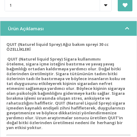
Ürün Açıklaması
QUIT (Naturel liquid Sprey) Ağız bakım spreyi 30 cc
ÖZELLİKLERİ
QUIT (Naturel liquid Sprey) Sigara kullanımını
öteleme, sigara içme isteğini bastırma ve yavaş yavaş
bağımlılığı ortadan kaldırmaya yardımcı olur. Doğal bitki
özlerinden üretilmiştir. Sigara tütününün tadını bitki
özlerinin tadı ile bastırmaya ve böylece insanların koku ve
tat duygusunu etkileyerek kişinin sigaradan nefret
etmesini sağlamaya yardımcı olur. Böylece kişinin sigaraya
olan psikolojik bağımlılığını gidermeye katkı sağlar. Sigara
bırakma işlemi sırasında oluşan stres, anksiyete ve
rahatsızlığını hafifletir. QUIT (Naturel Liquid Sprey) sigara
içmeden kaynaklı endişeli zihni hafifleterek, duygularınızı
gevşetmenize ve böylece dikkatinizi yönlendirmenize
yardımcı olur. Uzun araştırmalar sonucu üretilen QUIT’in
doğal bitki özlerinden üretilmesi nedeni ile herhangi bir
yan etkisi yoktur.