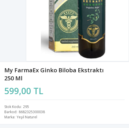
My FarmaEx Ginko Biloba Ekstraktı
250 Ml
599,00 TL
Stok Kodu
295
Barkod
8682325300038
Marka
Yeşil Naturel