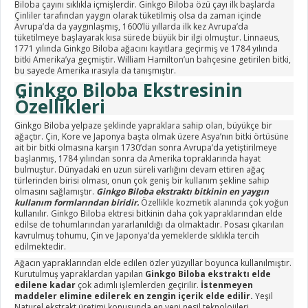
Biloba çayını sıklıkla içmişlerdir. Ginkgo Biloba özü çayı ilk başlarda
Çinliler tarafından yaygın olarak tüketilmiş olsa da zaman içinde
Avrupa’da da yaygınlaşmış, 1600’lü yıllarda ilk kez Avrupa’da
tüketilmeye başlayarak kısa sürede büyük bir ilgi olmuştur. Linnaeus,
1771 yılında Ginkgo Biloba ağacını kayıtlara geçirmiş ve 1784 yılında
bitki Amerika’ya geçmiştir. William Hamilton’un bahçesine getirilen bitki,
bu sayede Amerika ırasıyla da tanışmıştır.
Ginkgo Biloba Ekstresinin
Özellikleri
Ginkgo Biloba yelpaze şeklinde yapraklara sahip olan, büyükçe bir
ağaçtır. Çin, Kore ve Japonya başta olmak üzere Asya’nın bitki örtüsüne
ait bir bitki olmasına karşın 1730’dan sonra Avrupa’da yetiştirilmeye
başlanmış, 1784 yılından sonra da Amerika topraklarında hayat
bulmuştur. Dünyadaki en uzun süreli varlığını devam ettiren ağaç
türlerinden birisi olması, onun çok geniş bir kullanım şekline sahip
olmasını sağlamıştır.
Ginkgo Biloba ekstraktı bitkinin en yaygın
kullanım formlarından biridir.
Özellikle kozmetik alanında çok yoğun
kullanılır. Ginkgo Biloba ektresi bitkinin daha çok yapraklarından elde
edilse de tohumlarından yararlanıldığı da olmaktadır. Posası çıkarılan
kavrulmuş tohumu, Çin ve Japonya’da yemeklerde sıklıkla tercih
edilmektedir.
Ağacın yapraklarından elde edilen özler yüzyıllar boyunca kullanılmıştır.
Kurutulmuş yapraklardan yapılan
Ginkgo Biloba ekstraktı elde
edilene kadar
çok adımlı işlemlerden geçirilir.
İstenmeyen
maddeler elimine edilerek en zengin içerik elde edilir.
Yeşil
Naturel ekstrakt üretimi konusunda en yeni nesil teknolojileri