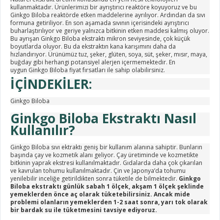
kullanmaktadır. Ürünlerimizi bir ayrıştırıcı reaktöre koyuyoruz ve bu
Ginkgo Biloba reaktörde etken maddelerine ayrılıyor. Ardından da sıvı
formuna getiriliyor. En son aşamada sıvının içerisindeki ayrıştırıcı
buharlaştırılıyor ve geriye yalnızca bitkinin etken maddesi kalmış oluyor.
Bu ayrışan Ginkgo Biloba ekstraktı mikron seviyesinde, çok küçük
boyutlarda oluyor. Bu da ekstraktın kana karışımını daha da
hızlandırıyor.
Ürünümüz tuz, şeker, glüten, soya, süt, şeker, mısır, maya,
buğday gibi herhangi potansiyel alerjen içermemektedir. En
uygun
Ginkgo Biloba fiyat
fırsatları ile sahip olabilirsiniz.
İÇİNDEKİLER:
Ginkgo Biloba
Ginkgo Biloba Ekstraktı Nasıl
Kullanılır?
Ginkgo Biloba sıvı ektraktı
geniş bir kullanım alanına sahiptir. Bunların
başında çay ve kozmetik alanı geliyor. Çay üretiminde ve kozmetikte
bitkinin yaprak ekstresi kullanılmaktadır. Gıdalarda daha çok çıkarılan
ve kavrulan tohumu kullanılmaktadır. Çin ve Japonya’da tohumu
yenilebilir inceliğe getirildikten sonra tüketile de bilmektedir.
Ginkgo
Biloba ekstraktı
günlük sabah 1 ölçek, akşam 1 ölçek şeklinde
yemeklerden önce aç olarak tüketebilirsiniz. Ancak mide
problemi olanların yemeklerden 1-2 saat sonra, yarı tok olarak
bir bardak su ile tüketmesini tavsiye ediyoruz
.