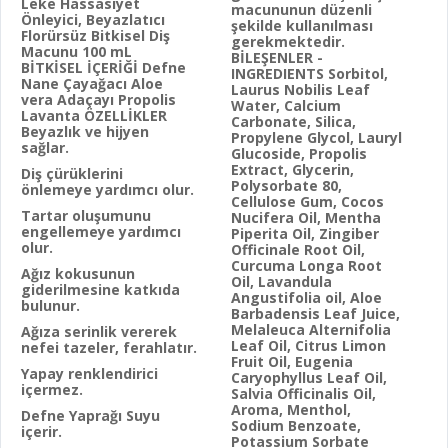
Leke Hassasiyet
macununun düzenli
Önleyici, Beyazlatıcı
şekilde kullanılması
Florürsüz Bitkisel Diş
gerekmektedir.
Macunu 100 mL
BİLEŞENLER -
BİTKİSEL İÇERİĞİ Defne
INGREDIENTS Sorbitol,
Nane Çayağacı Aloe
Laurus Nobilis Leaf
vera Adaçayı Propolis
Water, Calcium
Lavanta ÖZELLİKLER
Carbonate, Silica,
Beyazlık ve hijyen
Propylene Glycol, Lauryl
sağlar.
Glucoside, Propolis
Extract, Glycerin,
Diş çürüklerini
Polysorbate 80,
önlemeye yardımcı olur.
Cellulose Gum, Cocos
Tartar oluşumunu
Nucifera Oil, Mentha
engellemeye yardımcı
Piperita Oil, Zingiber
olur.
Officinale Root Oil,
Curcuma Longa Root
Ağız kokusunun
Oil, Lavandula
giderilmesine katkıda
Angustifolia oil, Aloe
bulunur.
Barbadensis Leaf Juice,
Melaleuca Alternifolia
Ağıza serinlik vererek
Leaf Oil, Citrus Limon
nefei tazeler, ferahlatır.
Fruit Oil, Eugenia
Yapay renklendirici
Caryophyllus Leaf Oil,
içermez.
Salvia Officinalis Oil,
Aroma, Menthol,
Defne Yaprağı Suyu
Sodium Benzoate,
içerir.
Potassium Sorbate