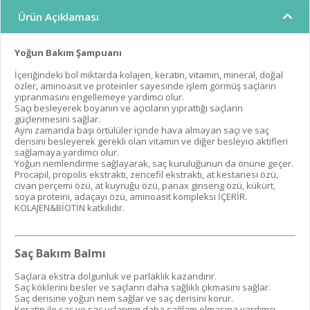
Ürün Açıklaması
Yoğun Bakım Şampuanı
İçeriğindeki bol miktarda kolajen, keratin, vitamin, mineral, doğal
özler, aminoasit ve proteinler sayesinde işlem görmüş saçların
yıpranmasını engellemeye yardımcı olur.
Saçı besleyerek boyanın ve açıcıların yıprattığı saçların
güçlenmesini sağlar.
Aynı zamanda başı örtülüler içinde hava almayan saçı ve saç
derisini besleyerek gerekli olan vitamin ve diğer besleyici aktifleri
sağlamaya yardımcı olur.
Yoğun nemlendirme sağlayarak, saç kuruluğunun da önüne geçer.
Procapil, propolis ekstraktı, zencefil ekstraktı, at kestanesi özü,
civan perçemi özü, at kuyruğu özü, panax ginseng özü, kükürt,
soya proteini, adaçayı özü, aminoasit kompleksi İÇERİR.
KOLAJEN&BİOTİN katkılıdır.
Saç Bakım Balmı
Saçlara ekstra dolgunluk ve parlaklık kazandırır.
Saç köklerini besler ve saçların daha sağlıklı çıkmasını sağlar.
Saç derisine yoğun nem sağlar ve saç derisini korur.
Keratin ile saç ve saç uçlarının daha sağlam olmasına yardımcı