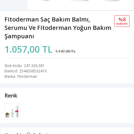
Fitoderman Saç Bakım Balmı,
%8
i̇ndi̇ri̇m
Serumu Ve Fitoderman Yoğun Bakım
Şampuanı
1.057,00 TL
1.147,00 TL
Stok Kodu
247.326.381
Barkod
2546338532410
Marka
Fitoderman
Renk