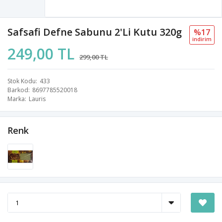
Safsafi Defne Sabunu 2'li Kutu 320g
%17
i̇ndi̇ri̇m
249,00 TL
299,00 TL
Stok Kodu
433
Barkod
8697785520018
Marka
Lauris
Renk