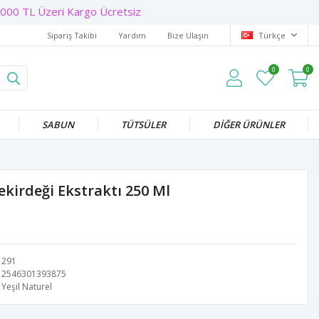
00 TL Üzeri Kargo Ücretsiz
Sipariş Takibi
Yardım
Bize Ulaşın
Türkçe
0
0
SABUN
TÜTSÜLER
DİĞER ÜRÜNLER
irdeği Ekstraktı 250 Ml
291
2546301393875
Yeşil Naturel