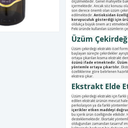
ölçülmektedir. Genel mahiyette bak
içermektedir. Ancak söz konusu ol
son derece önemli olan üzüm çekirde
edilmektedir.
Antioksidan özelli
koruyuculuk gösterdiği için ür
oldukça büyük önem arz etmektedir.
Peki üründe kullanılan üzümlerin çe
Üzüm Çekirdeği
Üzüm çekirdeği ekstraktı özel form
başlayan süreçte çekirdekler ayrıştı
ortaya çıkarılan kısıma ekstrakt de
özünü ifade etmektedir. Üzüm 
yöntemle
ortaya çıkartılır.
Ekst
özelliklerine göre belirlenen hazırl
ekstresi çıkar.
Ekstrakt Elde 
Üzüm çekirdeği ekstraktı için farkl
edilen ekstrakt ürünün mevcut hale
perkolasyon ya da farklı yöntemlerl
içerikler etken maddeyi doğru
bu içerik ürün özelliğinde etkilidir.
desteklemektedir. Eksrtakt yönteml
olduğundan zamandan tasarruf imkâ