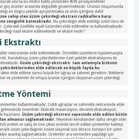
ılacak olursa bu ekstre kalite yönünden %95 prosiyanidinler
an güç ürünler arasında değişiklik göstermektedir. Ürünün oluşumunda
ği en doğru şekilde ayrıştırılmakta ve ürün içeriğine dahil
ğine sahip olan üzüm çekirdeği ekstresi radikallere karşı
üne zenginlik katmaktadır.
Bu çekirdeğin elde edildiği üzüm türü de
 Çekirdek özellikle siyah üzümden elde edilmekte ve kullanılmaktadır.
kirdeği nasıl ekstre edilmektedir ve ekstre nedir?
 Ekstraktı
üller neticesinde elde edilmektedir. Öncelikle üzümlerin toplanmasıyla
rılır. Kurutulmuş üzüm çekirdeklerinin özel şekilde ekstraksiyonu ile
nilmektedir.
Üzüm çekirdeği ekstraktı tam anlamıyla bitkinin
çekirdeklerinden elde edilecek en büyük fayda
bu
raktın elde edilme süreci büyük bir uğraş ve zahmet gerektirir. Bitkilerin
ıklar ve yöntemler ile ortaya ürünün içeriğini oluşturan üzüm çekirdeği
Etme Yöntemi
ı yöntemler kullanılmaktadır. Ciddi uğraşlar ve zahmetle neticesinde elde
 gelmesinde önemlidir. Ekstrakt maserasyon, devamlı ekstraksiyon,
e hazırlanır.
Üzüm çekirdeği ekstresi sayesinde elde edilen bütün
dan almanızı sağlamaktadır.
Meyvenin kendisinden daha zengin olan
 Hızlı üretim ve satış ile öne çıkan üründe tercih edilen yöntemler kaliteyi
eriyle üzüm çekirdeğinin özüne ulaşmak son derece zorlayıcı bir işlem
nı avantaj sağlamaktadır. Üretimler ara vermeden yapıldığı için