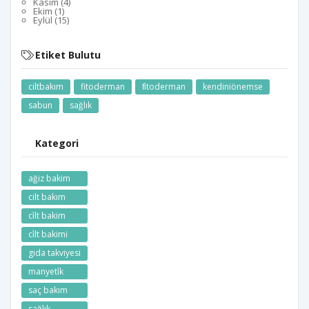
Kasım (4)
Ekim (1)
Eylül (15)
Etiket Bulutu
ciltbakım
fitoderman
fi̇toderman
kendiniönemse
sabun
sağlık
Kategori
ağiz bakim
cilt bakım
ci̇lt bakim
ci̇lt bakimi
gıda takviyesi
manyeti̇k
saç bakım
sağlık