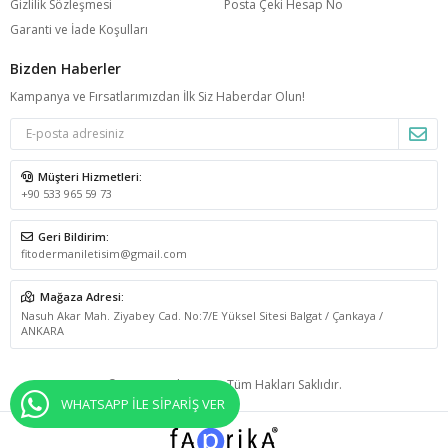
Gizlilik Sözleşmesi
Posta Çeki Hesap No
Garanti ve İade Koşulları
Bizden Haberler
Kampanya ve Fırsatlarımızdan İlk Siz Haberdar Olun!
Müşteri Hizmetleri:
+90 533 965 59 73
Geri Bildirim:
fitodermaniletisim@gmail.com
Mağaza Adresi:
Nasuh Akar Mah. Ziyabey Cad. No:7/E Yüksel Sitesi Balgat / Çankaya /
ANKARA
© 2026 Fitoderman - Tüm Hakları Saklıdır.
WHATSAPP İLE SİPARİŞ VER