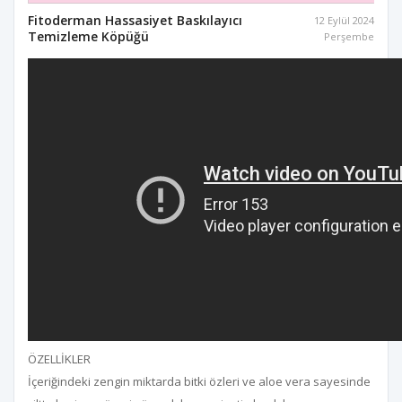
Fitoderman Hassasiyet Baskılayıcı
12 Eylül 2024
Temizleme Köpüğü
Perşembe
ÖZELLİKLER
İçeriğindeki zengin miktarda bitki özleri ve aloe vera sayesinde