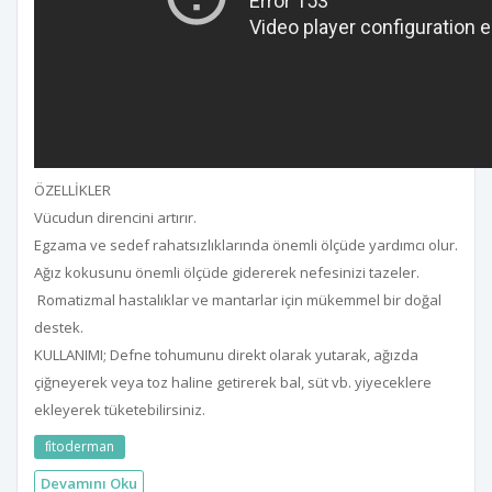
ÖZELLİKLER
Vücudun direncini artırır.
Egzama ve sedef rahatsızlıklarında önemli ölçüde yardımcı olur.
Ağız kokusunu önemli ölçüde gidererek nefesinizi tazeler.
Romatizmal hastalıklar ve mantarlar için mükemmel bir doğal
destek.
KULLANIMI; Defne tohumunu direkt olarak yutarak, ağızda
çiğneyerek veya toz haline getirerek bal, süt vb. yiyeceklere
ekleyerek tüketebilirsiniz.
fi̇toderman
Devamını Oku