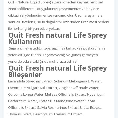
QUIT (Naturel Liquid Sprey) sigara içmeden kaynaklı endişeli
zihni hafifleterek, duygularınızı gevşetmenize ve böylece
dikkatinizi yönlendirmenize yardımcı olur. Uzun araştırmalar
sonucu üretilen QUIT’in doğal bitki özlerinden üretilmesi nedeni
ile herhangi bir yan etkisi yoktur.
Quit Fresh natural Life Sprey
Kullanımı
Sigara içmek istediğinizde, ağzınıza birkaç kez püskürtmeniz
yeterlidir. Çocukların ulaşamayacağı ve güneş görmeyen
yerlerde oda sıcaklığında muhafaza ediniz
Quit Fresh natural Life Sprey
Bileşenler
Lavandula Stoechas Extract, Solanum Melongena L. Water,
Foeniculum Vulgare Mill Extract, Zingiber Officinale Water,
Curcuma Longa Water, Melissa Officinalls Extract, Hypericum
Perforatum Water, Crataegus Monogyna Water, Salvia
Officinalis Extract, Salvia Rosmarinus Extract, Urtica Extract,
Thymus Exract, Helichrysum Arenarium Extract.