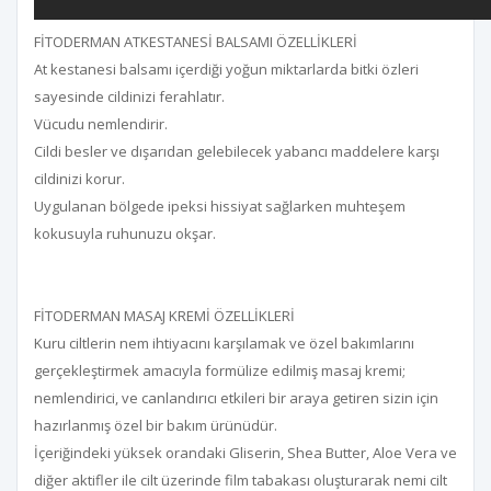
FİTODERMAN ATKESTANESİ BALSAMI ÖZELLİKLERİ
At kestanesi balsamı içerdiği yoğun miktarlarda bitki özleri
sayesinde cildinizi ferahlatır.
Vücudu nemlendirir.
Cildi besler ve dışarıdan gelebilecek yabancı maddelere karşı
cildinizi korur.
Uygulanan bölgede ipeksi hissiyat sağlarken muhteşem
kokusuyla ruhunuzu okşar.
FİTODERMAN MASAJ KREMİ ÖZELLİKLERİ
Kuru ciltlerin nem ihtiyacını karşılamak ve özel bakımlarını
gerçekleştirmek amacıyla formülize edilmiş masaj kremi;
nemlendirici, ve canlandırıcı etkileri bir araya getiren sizin için
hazırlanmış özel bir bakım ürünüdür.
İçeriğindeki yüksek orandaki Gliserin, Shea Butter, Aloe Vera ve
diğer aktifler ile cilt üzerinde film tabakası oluşturarak nemi cilt